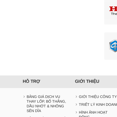
HỖ TRỢ
GIỚI THIỆU
BẢNG GIÁ DỊCH VỤ
GIỚI THIỆU CÔNG TY
THAY LỐP, BỐ THẮNG,
TRIẾT LÝ KINH DOAN
DẦU NHỚT & NHÔNG
SÊN DĨA
HÌNH ẢNH HOẠT