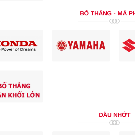
BỐ THẮNG - MÁ P
DẦU NHỚT