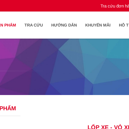
Tra cứu đơn h
ẢN PHẨM
TRA CỨU
HƯỚNG DẪN
KHUYẾN MÃI
HỖ 
 PHẨM
LỐP XE - VỎ X