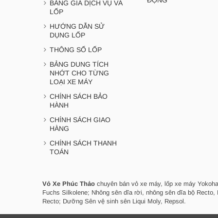
ĐỘNG
BẢNG GIÁ DỊCH VỤ VÁ
LỐP
HƯỚNG DẪN SỬ
DỤNG LỐP
THÔNG SỐ LỐP
BẢNG DUNG TÍCH
NHỚT CHO TỪNG
LOẠI XE MÁY
CHÍNH SÁCH BẢO
HÀNH
CHÍNH SÁCH GIAO
HÀNG
CHÍNH SÁCH THANH
TOÁN
Vỏ Xe Phúc Thảo
chuyên bán vỏ xe máy, lốp xe máy Yokohama
Fuchs Silkolene; Nhông sên dĩa rời, nhông sên dĩa bộ Recto
Recto; Dưỡng Sên vệ sinh sên Liqui Moly, Repsol.