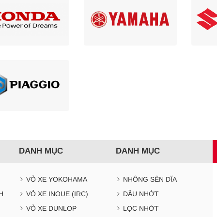
DANH MỤC
DANH MỤC
VỎ XE YOKOHAMA
NHÔNG SÊN DĨA
H
VỎ XE INOUE (IRC)
DẦU NHỚT
VỎ XE DUNLOP
LỌC NHỚT