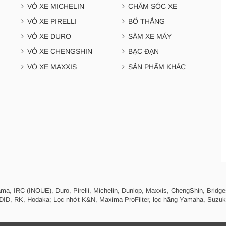
VỎ XE MICHELIN
CHĂM SÓC XE
VỎ XE PIRELLI
BỐ THẮNG
VỎ XE DURO
SĂM XE MÁY
VỎ XE CHENGSHIN
BẠC ĐẠN
VỎ XE MAXXIS
SẢN PHẨM KHÁC
, IRC (INOUE), Duro, Pirelli, Michelin, Dunlop, Maxxis, ChengShin, Bridges
, DID, RK, Hodaka; Lọc nhớt K&N, Maxima ProFilter, lọc hãng Yamaha, Suzuk