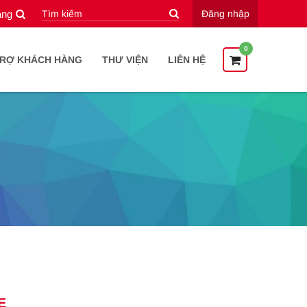
àng
Đăng nhập
0
TRỢ KHÁCH HÀNG
THƯ VIỆN
LIÊN HỆ
E