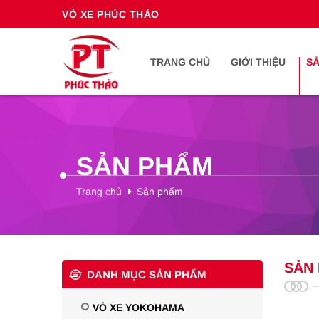
VỎ XE PHÚC THẢO
TRANG CHỦ
GIỚI THIỆU
S
SẢN PHẨM
Trang chủ
Sản phẩm
SẢN
DANH MỤC SẢN PHẨM
VỎ XE YOKOHAMA