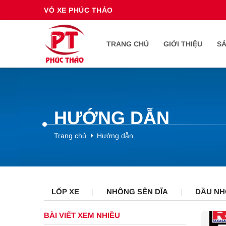
VỎ XE PHÚC THẢO
TRANG CHỦ
GIỚI THIỆU
S
HƯỚNG DẪN
Trang chủ
Hướng dẫn
LỐP XE
NHÔNG SÊN DĨA
DẦU NH
BÀI VIẾT XEM NHIỀU