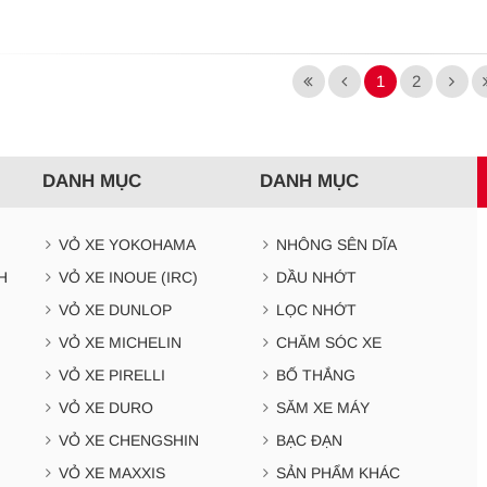
1
2
DANH MỤC
DANH MỤC
VỎ XE YOKOHAMA
NHÔNG SÊN DĨA
H
VỎ XE INOUE (IRC)
DẦU NHỚT
VỎ XE DUNLOP
LỌC NHỚT
VỎ XE MICHELIN
CHĂM SÓC XE
VỎ XE PIRELLI
BỐ THẮNG
VỎ XE DURO
SĂM XE MÁY
VỎ XE CHENGSHIN
BẠC ĐẠN
VỎ XE MAXXIS
SẢN PHẨM KHÁC