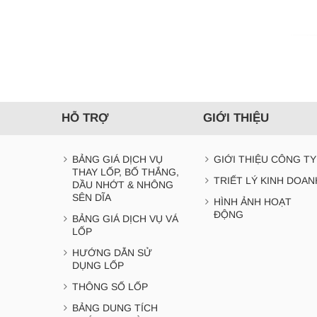
HỖ TRỢ
GIỚI THIỆU
BẢNG GIÁ DỊCH VỤ
GIỚI THIỆU CÔNG TY
THAY LỐP, BỐ THẮNG,
TRIẾT LÝ KINH DOAN
DẦU NHỚT & NHÔNG
SÊN DĨA
HÌNH ẢNH HOẠT
ĐỘNG
BẢNG GIÁ DỊCH VỤ VÁ
LỐP
HƯỚNG DẪN SỬ
DỤNG LỐP
THÔNG SỐ LỐP
BẢNG DUNG TÍCH