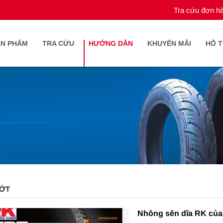
Tra cứu đơn h
ẢN PHẨM
TRA CỨU
HƯỚNG DẪN
KHUYẾN MÃI
HỖ 
ỚT
Nhông sên dĩa RK của