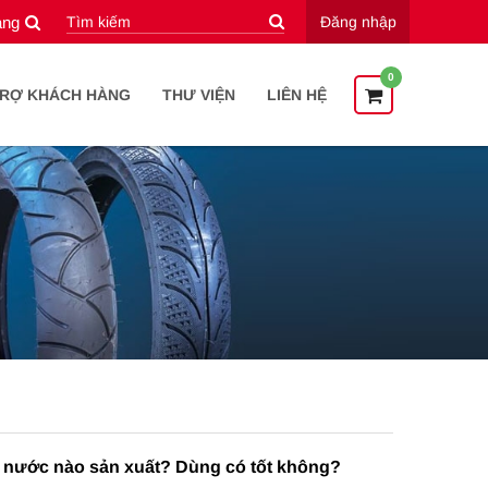
àng
Đăng nhập
0
TRỢ KHÁCH HÀNG
THƯ VIỆN
LIÊN HỆ
 nước nào sản xuất? Dùng có tốt không?