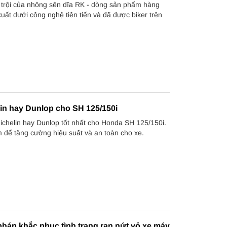
trội của nhông sên dĩa RK - dòng sản phẩm hàng
uất dưới công nghệ tiên tiến và đã được biker trên
in hay Dunlop cho SH 125/150i
ichelin hay Dunlop tốt nhất cho Honda SH 125/150i.
m để tăng cường hiệu suất và an toàn cho xe.
háp khắc phục tình trạng rạn nứt vỏ xe máy