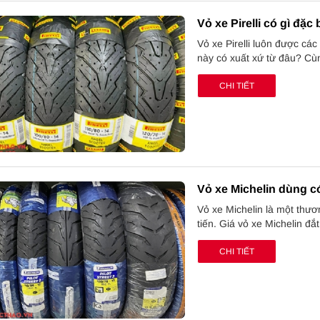
Vỏ xe Pirelli có gì đặc
Vỏ xe Pirelli luôn được cá
này có xuất xứ từ đâu? Cùn
CHI TIẾT
Vỏ xe Michelin dùng có
Vỏ xe Michelin là một thươn
tiến. Giá vỏ xe Michelin đ
CHI TIẾT