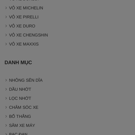
VỎ XE MICHELIN
VỎ XE PIRELLI
VỎ XE DURO
VỎ XE CHENGSHIN
VỎ XE MAXXIS
DANH MỤC
NHÔNG SÊN DĨA
DẦU NHỚT
LỌC NHỚT
CHĂM SÓC XE
BỐ THẮNG
SĂM XE MÁY
BẠC ĐẠN