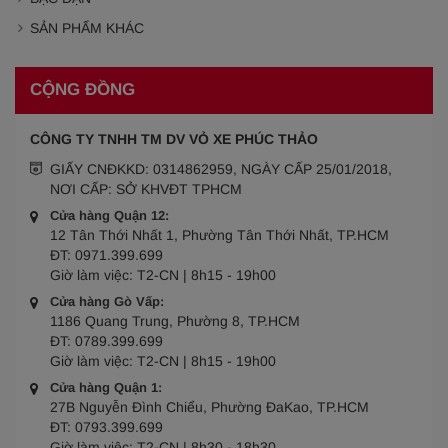
SẢN PHẨM KHÁC
CỘNG ĐỒNG
CÔNG TY TNHH TM DV VỎ XE PHÚC THẢO
GIẤY CNĐKKD: 0314862959, NGÀY CẤP 25/01/2018,
NƠI CẤP: SỞ KHVĐT TPHCM
Cửa hàng Quận 12:
12 Tân Thới Nhất 1, Phường Tân Thới Nhất, TP.HCM
ĐT:
0971.399.699
Giờ làm việc:
T2-CN | 8h15 - 19h00
Cửa hàng Gò Vấp:
1186 Quang Trung, Phường 8, TP.HCM
ĐT:
0789.399.699
Giờ làm việc:
T2-CN | 8h15 - 19h00
Cửa hàng Quận 1:
27B Nguyễn Đình Chiểu, Phường ĐaKao, TP.HCM
ĐT:
0793.399.699
Giờ làm việc:
T2-CN | 8h30 - 18h30