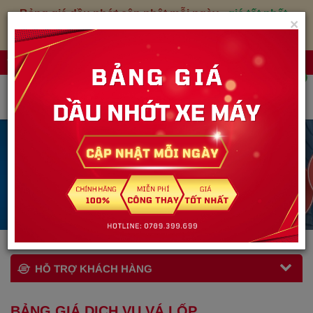
Bảng giá dầu nhớt cập nhật mỗi ngày
-
giá tốt nhất
-
×
xem ngay
Đăng nhập
VỎ XE PHÚC THẢO
0
BẢNG GIÁ DỊCH VỤ VÁ LỐP
Trang chủ
Hỗ trợ khách hàng
BẢNG GIÁ DỊCH VỤ VÁ LỐP
HỖ TRỢ KHÁCH HÀNG
BẢNG GIÁ DỊCH VỤ VÁ LỐP