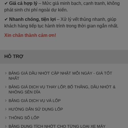
✔
Giá cả hợp lý
– Mức giá minh bạch, cạnh tranh, không
phát sinh chi phí ngoài dự kiến.
✔
Nhanh chóng, tiện lợi
– Xử lý vết thủng nhanh, giúp
khách hàng tiếp tục hành trình trong thời gian ngắn nhất.
Xin chân thành cảm ơn!
HỖ TRỢ
BẢNG GIÁ DẦU NHỚT CẬP NHẬT MỖI NGÀY - GIÁ TỐT
NHẤT
BẢNG GIÁ DỊCH VỤ THAY LỐP, BỐ THẮNG, DẦU NHỚT &
NHÔNG SÊN DĨA
BẢNG GIÁ DỊCH VỤ VÁ LỐP
HƯỚNG DẪN SỬ DỤNG LỐP
THÔNG SỐ LỐP
BẢNG DUNG TÍCH NHỚT CHO TỪNG LOẠI XE MÁY