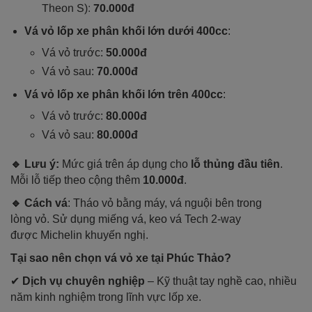
Theon S):
70.000đ
Vá vỏ lốp xe phân khối lớn dưới 400cc
:
Vá vỏ trước:
50.000đ
Vá vỏ sau:
70.000đ
Vá vỏ lốp xe phân khối lớn trên 400cc
:
Vá vỏ trước:
8
0.000đ
Vá vỏ sau:
8
0.000đ
🔹 Lưu ý:
Mức giá trên áp dụng cho
lỗ thủng đầu tiên
.
Mỗi lỗ tiếp theo cộng thêm
10.000đ
.
🔹
Cách vá
: Tháo vỏ bằng máy, vá nguội bên trong
lòng vỏ. Sử dụng miếng vá, keo vá Tech 2-way
được Michelin khuyến nghị.
Tại sao nên chọn vá vỏ xe tại Phúc Thảo?
✔
Dịch vụ chuyên nghiệp
– Kỹ thuật tay nghề cao, nhiều
năm kinh nghiệm trong lĩnh vực lốp xe.