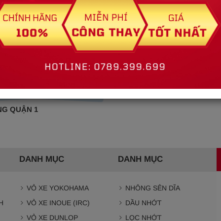
NG QUẬN 1
DANH MỤC
DANH MỤC
VỎ XE YOKOHAMA
NHÔNG SÊN DĨA
H
VỎ XE INOUE (IRC)
DẦU NHỚT
VỎ XE DUNLOP
LỌC NHỚT