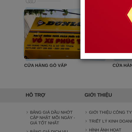
CỬA HÀNG GÒ VẤP
CỬA HÀ
HỖ TRỢ
GIỚI THIỆU
BẢNG GIÁ DẦU NHỚT
GIỚI THIỆU CÔNG TY
CẬP NHẬT MỖI NGÀY -
TRIẾT LÝ KINH DOAN
GIÁ TỐT NHẤT
HÌNH ẢNH HOẠT
BẢNG GIÁ DỊCH VỤ