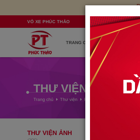
B
VỎ XE PHÚC THẢO
TRANG CHỦ
GIỚI THIỆU
S
THƯ VIỆN HÌNH ẢN
Trang chủ
Thư viện
PHÚC THẢO
THƯ VIỆN ẢNH