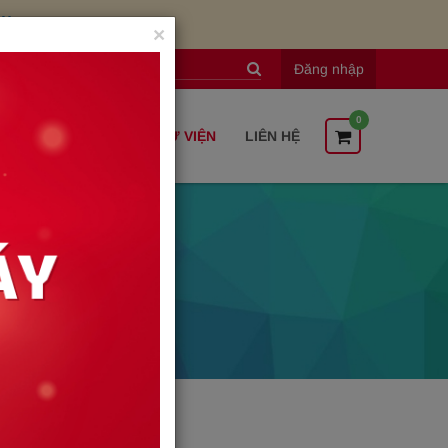
ay
×
àng
Đăng nhập
0
TRỢ KHÁCH HÀNG
THƯ VIỆN
LIÊN HỆ