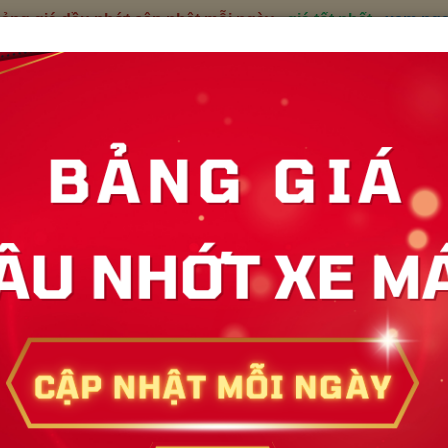
ảng giá dầu nhớt cập nhật mỗi ngày
-
giá tốt nhất
-
xem ng
Tra cứu đơn h
ẢN PHẨM
TRA CỨU
HƯỚNG DẪN
KHUYẾN MÃI
HỖ 
H