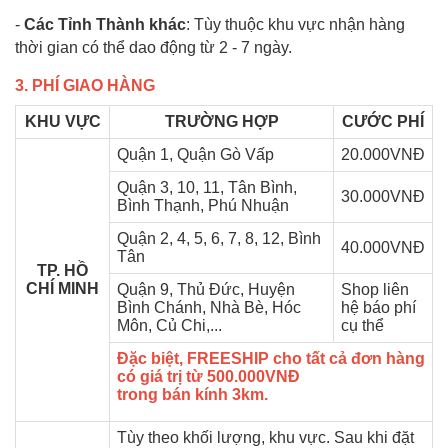
-
Các Tỉnh Thành khác
: Tùy thuộc khu vực nhận hàng
thời gian có thể dao động từ 2 - 7 ngày.
3. PHÍ GIAO HÀNG
KHU VỰC
TRƯỜNG HỢP
CƯỚC PHÍ
Quận 1, Quận Gò Vấp
20.000VNĐ
Quận 3, 10, 11, Tân Bình,
30.000VNĐ
Bình Thạnh, Phú Nhuận
Quận 2, 4, 5, 6, 7, 8, 12, Bình
40.000VNĐ
Tân
TP. HỒ
CHÍ MINH
Quận 9, Thủ Đức, Huyện
Shop liên
Bình Chánh, Nhà Bè, Hóc
hệ báo phí
Môn, Củ Chi,...
cụ thể
Đặc biệt, FREESHIP cho tất cả đơn hàng
có giá trị từ 500.000VNĐ
trong bán kính 3km.
Tùy theo khối lượng, khu vực. Sau khi đặt