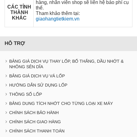
hàng, nhân viên shop sẽ liên hệ báo phí cụ
CÁC TỈNH
thể.
THÀNH
Tham khảo thêm tại:
KHÁC
giaohangtietkiem.vn
HỖ TRỢ
BẢNG GIÁ DỊCH VỤ THAY LỐP, BỐ THẮNG, DẦU NHỚT &
NHÔNG SÊN DĨA
BẢNG GIÁ DỊCH VỤ VÁ LỐP
HƯỚNG DẪN SỬ DỤNG LỐP
THÔNG SỐ LỐP
BẢNG DUNG TÍCH NHỚT CHO TỪNG LOẠI XE MÁY
CHÍNH SÁCH BẢO HÀNH
CHÍNH SÁCH GIAO HÀNG
CHÍNH SÁCH THANH TOÁN