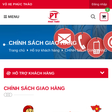
Đăng nhập
VỎ XE PHÚC THẢO
0
CHÍNH SÁCH GIAO HÀNG
Trang chủ
Hỗ trợ khách hàng
CHÍNH SÁCH GIAO HÀNG
HỖ TRỢ KHÁCH HÀNG
CHÍNH SÁCH GIAO HÀNG