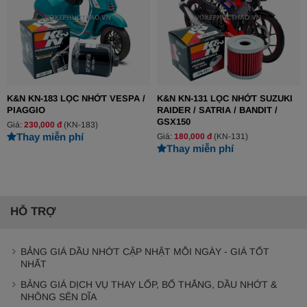
K&N KN-183 LỌC NHỚT VESPA /
K&N KN-131 LỌC NHỚT SUZUKI
PIAGGIO
RAIDER / SATRIA / BANDIT /
GSX150
Giá:
230,000 đ
(KN-183)
Thay miễn phí
Giá:
180,000 đ
(KN-131)
Thay miễn phí
HỖ TRỢ
BẢNG GIÁ DẦU NHỚT CẬP NHẬT MỖI NGÀY - GIÁ TỐT
NHẤT
BẢNG GIÁ DỊCH VỤ THAY LỐP, BỐ THẮNG, DẦU NHỚT &
NHÔNG SÊN DĨA