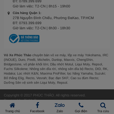
ĐT:
0789.399.699
Giờ làm việc:
T2-CN | 8h15 - 19h00
Cửa hàng Quận 1:
27B Nguyễn Đình Chiểu, Phường ĐaKao, TP.HCM
ĐT:
0793.399.699
Giờ làm việc:
T2-CN | 8h30 - 18h30
Vỏ Xe Phúc Thảo
chuyên bán vỏ xe máy, lốp xe máy Yokohama, IRC
(INOUE), Duro, Pirelli, Michelin, Dunlop, Maxxis, ChengShin,
Bridgestone, vỏ phân khối lớn; Dầu nhớt Motul, Liqui Moly, Repsol,
Fuchs Silkolene; Nhông sên dĩa rời, nhông sên dĩa bộ Recto, DID, RK,
Hodaka; Lọc nhớt K&N, Maxima ProFilter, lọc hãng Yamaha, Suzuki;
Bố thắng Elig, Recto, Vesrah; Bạc đạn SKF; Cao su đùm Recto;
Dưỡng Sên vệ sinh sên Liqui Moly, Repsol.
Copyright © 2017 PHÚC THẢO.
All rights reserved.
Powered by
BizMaC
Trang chủ
Facebook
Zalo
Gọi điện
Tra cứu