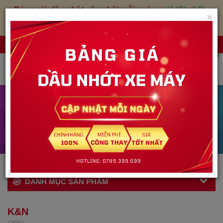
Bảng giá dầu nhớt cập nhật mỗi ngày
-
giá tốt nhất
-
×
xem ngay
Đăng nhập
VỎ XE PHÚC THẢO
0
K&N
Trang chủ
Sản phẩm
LỌC NHỚT
K&N
DANH MỤC SẢN PHẨM
K&N