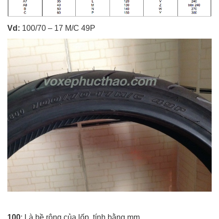
Vd:
100/70 – 17 M/C 49P
100
: Là bề rộng của lốp, tính bằng mm.