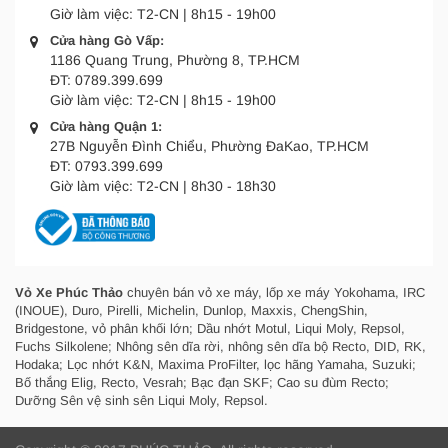
Giờ làm việc:
T2-CN | 8h15 - 19h00
Cửa hàng Gò Vấp:
1186 Quang Trung, Phường 8, TP.HCM
ĐT:
0789.399.699
Giờ làm việc:
T2-CN | 8h15 - 19h00
Cửa hàng Quận 1:
27B Nguyễn Đình Chiểu, Phường ĐaKao, TP.HCM
ĐT:
0793.399.699
Giờ làm việc:
T2-CN | 8h30 - 18h30
Vỏ Xe Phúc Thảo
chuyên bán vỏ xe máy, lốp xe máy Yokohama, IRC
(INOUE), Duro, Pirelli, Michelin, Dunlop, Maxxis, ChengShin,
Bridgestone, vỏ phân khối lớn; Dầu nhớt Motul, Liqui Moly, Repsol,
Fuchs Silkolene; Nhông sên dĩa rời, nhông sên dĩa bộ Recto, DID, RK,
Hodaka; Lọc nhớt K&N, Maxima ProFilter, lọc hãng Yamaha, Suzuki;
Bố thắng Elig, Recto, Vesrah; Bạc đạn SKF; Cao su đùm Recto;
Dưỡng Sên vệ sinh sên Liqui Moly, Repsol.