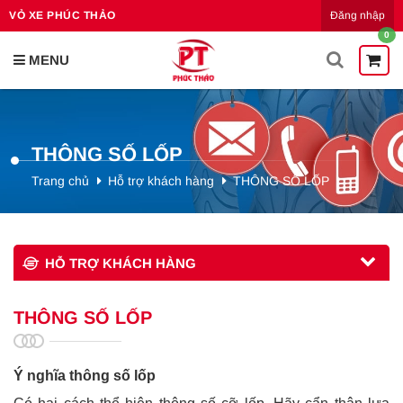
Đăng nhập
VỎ XE PHÚC THẢO
0
THÔNG SỐ LỐP
Trang chủ
Hỗ trợ khách hàng
THÔNG SỐ LỐP
HỖ TRỢ KHÁCH HÀNG
THÔNG SỐ LỐP
Ý nghĩa thông số lốp