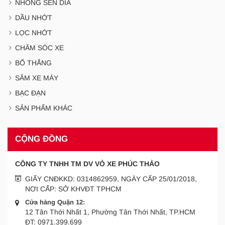
NHÔNG SÊN DĨA
DẦU NHỚT
LỌC NHỚT
CHĂM SÓC XE
BỐ THẮNG
SĂM XE MÁY
BẠC ĐẠN
SẢN PHẨM KHÁC
CỘNG ĐỒNG
CÔNG TY TNHH TM DV VỎ XE PHÚC THẢO
GIẤY CNĐKKD: 0314862959, NGÀY CẤP 25/01/2018,
NƠI CẤP: SỞ KHVĐT TPHCM
Cửa hàng Quận 12:
12 Tân Thới Nhất 1, Phường Tân Thới Nhất, TP.HCM
ĐT:
0971.399.699