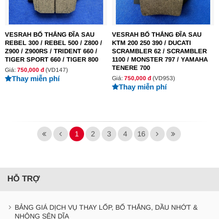
VESRAH BỐ THẮNG ĐĨA SAU
VESRAH BỐ THẮNG ĐĨA SAU
REBEL 300 / REBEL 500 / Z800 /
KTM 200 250 390 / DUCATI
Z900 / Z900RS / TRIDENT 660 /
SCRAMBLER 62 / SCRAMBLER
TIGER SPORT 660 / TIGER 800
1100 / MONSTER 797 / YAMAHA
TENERE 700
Giá:
750,000 đ
(VD147)
Thay miễn phí
Giá:
750,000 đ
(VD953)
Thay miễn phí
1
2
3
4
16
HỖ TRỢ
BẢNG GIÁ DỊCH VỤ THAY LỐP, BỐ THẮNG, DẦU NHỚT &
NHÔNG SÊN DĨA