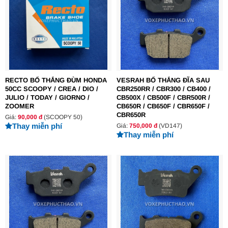
RECTO BỐ THẮNG ĐÙM HONDA
VESRAH BỐ THẮNG ĐĨA SAU
50CC SCOOPY / CREA / DIO /
CBR250RR / CBR300 / CB400 /
JULIO / TODAY / GIORNO /
CB500X / CB500F / CBR500R /
ZOOMER
CB650R / CB650F / CBR650F /
CBR650R
Giá:
90,000 đ
(SCOOPY 50)
Thay miễn phí
Giá:
750,000 đ
(VD147)
Thay miễn phí