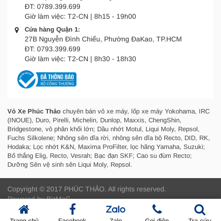
ĐT:
0789.399.699
Giờ làm việc:
T2-CN | 8h15 - 19h00
Cửa hàng Quận 1:
27B Nguyễn Đình Chiểu, Phường ĐaKao, TP.HCM
ĐT:
0793.399.699
Giờ làm việc:
T2-CN | 8h30 - 18h30
Vỏ Xe Phúc Thảo
chuyên bán vỏ xe máy, lốp xe máy Yokohama, IRC
(INOUE), Duro, Pirelli, Michelin, Dunlop, Maxxis, ChengShin,
Bridgestone, vỏ phân khối lớn; Dầu nhớt Motul, Liqui Moly, Repsol,
Fuchs Silkolene; Nhông sên dĩa rời, nhông sên dĩa bộ Recto, DID, RK,
Hodaka; Lọc nhớt K&N, Maxima ProFilter, lọc hãng Yamaha, Suzuki;
Bố thắng Elig, Recto, Vesrah; Bạc đạn SKF; Cao su đùm Recto;
Dưỡng Sên vệ sinh sên Liqui Moly, Repsol.
Copyright © 2017 PHÚC THẢO.
All rights reserved.
Powered by
BizMaC
Trang chủ
Facebook
Zalo
Gọi điện
Tra cứu