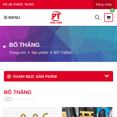
Đăng nhập
VỎ XE PHÚC THẢO
0
BỐ THẮNG
Trang chủ
Sản phẩm
BỐ THẮNG
DANH MỤC SẢN PHẨM
BỐ THẮNG