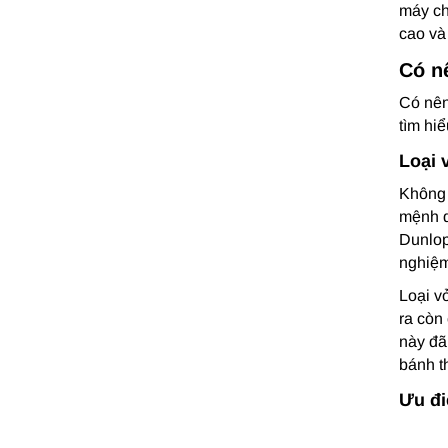
máy ch
cao và
Có n
Có nên
tìm hiể
Loại 
Không 
mệnh d
Dunlop
nghiệm
Loại v
ra còn
này đã
bánh t
Ưu đi