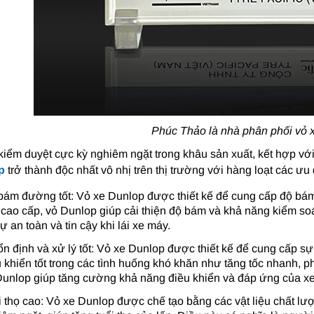
Phúc Thảo là nhà phân phối vỏ
iểm duyệt cực kỳ nghiêm ngặt trong khâu sản xuất, kết hợp với 
p
trở thành độc nhất vô nhị trên thị trường với hàng loạt các ưu 
bám đường tốt: Vỏ xe Dunlop được thiết kế để cung cấp độ bá
u cao cấp, vỏ Dunlop giúp cải thiện độ bám và khả năng kiểm so
sự an toàn và tin cậy khi lái xe máy.
n định và xử lý tốt: Vỏ xe Dunlop được thiết kế để cung cấp sự
 khiển tốt trong các tình huống khó khăn như tăng tốc nhanh, p
Dunlop giúp tăng cường khả năng điều khiển và đáp ứng của x
 thọ cao: Vỏ xe Dunlop được chế tạo bằng các vật liệu chất lượ