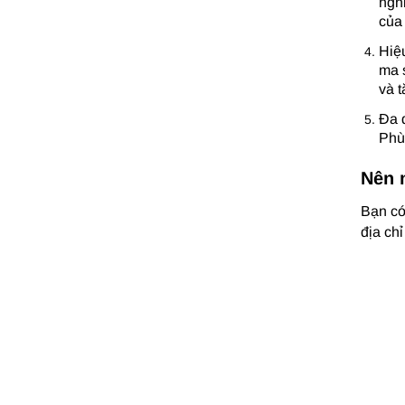
nghi
của
Hiệu
ma s
và t
Đa 
Phù
Nên 
Bạn có
địa ch