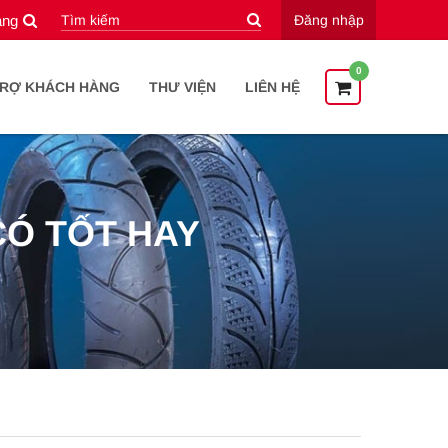
àng
Đăng nhập
0
TRỢ KHÁCH HÀNG
THƯ VIỆN
LIÊN HỆ
CÓ TỐT HAY