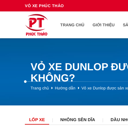
VỎ XE PHÚC THẢO
TRANG CHỦ
GIỚI THIỆU
S
VỎ XE DUNLOP ĐƯ
KHÔNG?
Trang chủ
Hướng dẫn
Vỏ xe Dunlop được sản xu
LỐP XE
NHÔNG SÊN DĨA
DẦU NH