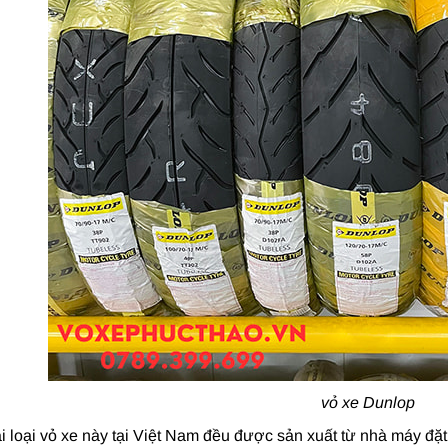
vỏ xe Dunlop
ại loại vỏ xe này tại Việt Nam đều được sản xuất từ nhà máy đặt