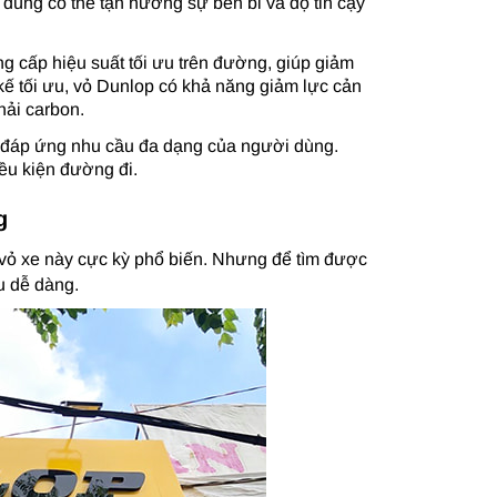
i dùng có thể tận hưởng sự bền bỉ và độ tin cậy
ng cấp hiệu suất tối ưu trên đường, giúp giảm
t kế tối ưu, vỏ Dunlop có khả năng giảm lực cản
hải carbon.
ể đáp ứng nhu cầu đa dạng của người dùng.
ều kiện đường đi.
g
i vỏ xe này cực kỳ phổ biến. Nhưng để tìm được
u dễ dàng.