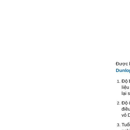
Được k
Dunlo
Độ 
liệ
lại 
Độ ổ
điều
vỏ 
Tuổi