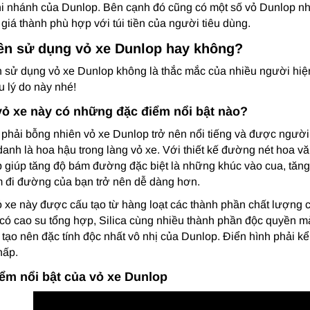
i nhánh của Dunlop. Bên cạnh đó cũng có một số vỏ Dunlop n
 giá thành phù hợp với túi tiền của người tiêu dùng.
ên sử dụng vỏ xe Dunlop hay không?
 sử dụng vỏ xe Dunlop không là thắc mắc của nhiều người hiện
u lý do này nhé!
vỏ xe này có những đặc điểm nổi bật nào?
phải bỗng nhiên vỏ xe Dunlop trở nên nổi tiếng và được ngườ
anh là hoa hậu trong làng vỏ xe. Với thiết kế đường nét hoa vă
 giúp tăng độ bám đường đặc biệt là những khúc vào cua, tăng
 đi đường của bạn trở nên dễ dàng hơn.
ỏ xe này được cấu tạo từ hàng loạt các thành phần chất lượng 
 có cao su tổng hợp, Silica cùng nhiều thành phần độc quyền m
 tạo nên đặc tính độc nhất vô nhị của Dunlop. Điển hình phải 
hấp.
ểm nổi bật của vỏ xe Dunlop