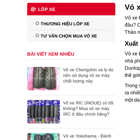
Vỏ 
LỐP XE
Vỏ xe 
THƯƠNG HIỆU LỐP XE
đâu? C
Thảo n
TƯ VẤN CHỌN MUA VỎ XE
Xuất
Vỏ xe 
BÀI VIẾT XEM NHIỀU
nhà ph
Dunlop
Vỏ xe Chengshin và lý do
thế giớ
nên sử dụng vỏ xe máy
chất lượng này
Trong 
ra nhi
một da
Vỏ xe IRC (INOUE) có tốt
không? Mua vỏ xe máy
IRC ở đâu chính hãng?
Vỏ xe Yokohama - Đánh