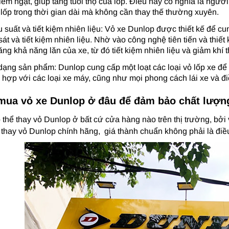
êm ngặt, giúp tăng tuổi thọ của lốp. Điều này có nghĩa là ngườ
 lốp trong thời gian dài mà không cần thay thế thường xuyên.
 suất và tiết kiệm nhiên liệu: Vỏ xe Dunlop được thiết kế để cu
át và tiết kiệm nhiên liệu. Nhờ vào công nghệ tiên tiến và thiế
ăng khả năng lăn của xe, từ đó tiết kiệm nhiên liệu và giảm khí t
dạng sản phẩm: Dunlop cung cấp một loạt các loại vỏ lốp xe đ
 hợp với các loại xe máy, cũng như mọi phong cách lái xe và đi
mua vỏ xe Dunlop ở đâu để đảm bảo chất lượn
 thể thay vỏ Dunlop ở bất cứ cửa hàng nào trên thị trường, bở
ỉ thay vỏ Dunlop chính hãng, giá thành chuẩn không phải là điề