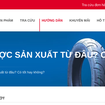
Tra cứu đơn h
ẢN PHẨM
TRA CỨU
HƯỚNG DẪN
KHUYẾN MÃI
HỖ 
ỢC SẢN XUẤT TỪ ĐÂU? 
ất từ đâu? Có tốt hay không?
ỚT