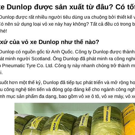
xe Dunlop được sản xuất từ đâu? Có tố
Dunlop được rất nhiều người tiêu dùng ưa chuộng bởi thiết kế v
ó nên sử dụng loại vỏ xe này hay không? Tất cả đều có trong b
hé!
 xứ của vỏ xe Dunlop như thế nào?
Dunlop có nguồn gốc từ Anh Quốc. Công ty Dunlop được thành
át minh người Scotland. Ông Dunlop đã phát minh ra công nghệ 
 Pneumatic Tyre Co. Ltd. Công ty này nhanh chóng trở thành m
i.
suốt hơn một thế kỷ, Dunlop đã tiếp tục phát triển và mở rộng ho
ều công nghệ tiên tiến và đóng góp đáng kể cho ngành công ngh
nh mục sản phẩm đa dạng, bao gồm vỏ xe ô tô, vỏ xe máy, vỏ x